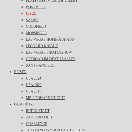
PLATTFUSS IM DEATH VALLEY
BONEVILLE
CISCO
SAMBA
GOLDFIELD
MOPSINGER
LAS VEGAS HOFBRÄUHAUS
LEONARD KNIGHT
LAS VEGAS PIRATENSHOW
OFFROAD IM DEATH VALLEY
SAN FRANCISCO
REISEN
USA 2023
USA-2022
USA 2011
MR. LEONARD KNIGHT
GESCHÜTZT
RUDOLSTADT
ZAUBERFLOETE
CHALLENGE
THIS LAND IS YOUR LAND – SCHNELL