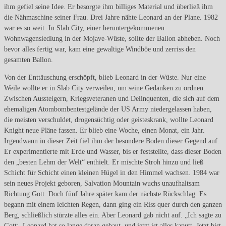
ihm gefiel seine Idee. Er besorgte ihm billiges Material und überließ ihm
die Nähmaschine seiner Frau. Drei Jahre nähte Leonard an der Plane. 1982
war es so weit. In Slab City, einer heruntergekommenen
Wohnwagensiedlung in der Mojave-Wüste, sollte der Ballon abheben. Noch
bevor alles fertig war, kam eine gewaltige Windböe und zerriss den
gesamten Ballon.
Von der Enttäuschung erschöpft, blieb Leonard in der Wüste. Nur eine
Weile wollte er in Slab City verweilen, um seine Gedanken zu ordnen.
Zwischen Aussteigern, Kriegsveteranen und Delinquenten, die sich auf dem
ehemaligen Atombombentestgelände der US Army niedergelassen haben,
die meisten verschuldet, drogensüchtig oder geisteskrank, wollte Leonard
Knight neue Pläne fassen. Er blieb eine Woche, einen Monat, ein Jahr.
Irgendwann in dieser Zeit fiel ihm der besondere Boden dieser Gegend auf.
Er experimentierte mit Erde und Wasser, bis er feststellte, dass dieser Boden
den „besten Lehm der Welt“ enthielt. Er mischte Stroh hinzu und ließ
Schicht für Schicht einen kleinen Hügel in den Himmel wachsen. 1984 war
sein neues Projekt geboren, Salvation Mountain wuchs unaufhaltsam
Richtung Gott. Doch fünf Jahre später kam der nächste Rückschlag. Es
begann mit einem leichten Regen, dann ging ein Riss quer durch den ganzen
Berg, schließlich stürzte alles ein. Aber Leonard gab nicht auf. „Ich sagte zu
Gott: ,Leonard hat so lange daran gebaut, und jetzt ist alles kaputt. Jetzt bist