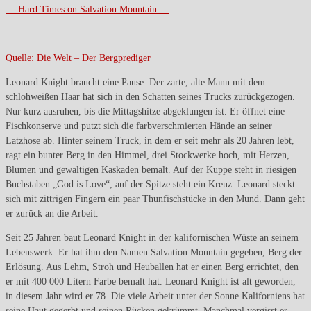
— Hard Times on Salvation Mountain —
Quelle: Die Welt – Der Bergprediger
Leonard Knight braucht eine Pause. Der zarte, alte Mann mit dem
schlohweißen Haar hat sich in den Schatten seines Trucks zurückgezogen.
Nur kurz ausruhen, bis die Mittagshitze abgeklungen ist. Er öffnet eine
Fischkonserve und putzt sich die farbverschmierten Hände an seiner
Latzhose ab. Hinter seinem Truck, in dem er seit mehr als 20 Jahren lebt,
ragt ein bunter Berg in den Himmel, drei Stockwerke hoch, mit Herzen,
Blumen und gewaltigen Kaskaden bemalt. Auf der Kuppe steht in riesigen
Buchstaben „God is Love“, auf der Spitze steht ein Kreuz. Leonard steckt
sich mit zittrigen Fingern ein paar Thunfischstücke in den Mund. Dann geht
er zurück an die Arbeit.
Seit 25 Jahren baut Leonard Knight in der kalifornischen Wüste an seinem
Lebenswerk. Er hat ihm den Namen Salvation Mountain gegeben, Berg der
Erlösung. Aus Lehm, Stroh und Heuballen hat er einen Berg errichtet, den
er mit 400 000 Litern Farbe bemalt hat. Leonard Knight ist alt geworden,
in diesem Jahr wird er 78. Die viele Arbeit unter der Sonne Kaliforniens hat
seine Haut gegerbt und seinen Rücken gekrümmt. Manchmal vergisst er,