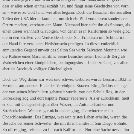
dass er alles schon einmal erzählt hat, und fängt seine Geschichte von vorn
an – wie er zu Gott fand, wie alles begann. Doch die Besucher, die aus allen
Teilen der USA hierherkommen, um sich ein Bild von diesem sonderbaren
Ort zu machen, verehren den Mann. Niemand hier sieht ihn als Spinner, als
einen dieser wahnhaft Gläubigen, von denen es in Kalifornien so viele gibt,
die in den Straßen von Venice Beach oder San Francisco mit Schildern in
der Hand ihre verqueren Heilsformeln predigen. In dieser endzeitlich
anmutenden Gegend unweit des Salton Sea wirkt Salvation Mountain wie
die Kulisse eines Märchenfilms. Seine Besucher sehen Leonards Berg als
Wahrzeichen einer kindgleichen, bedingungslosen Liebe zu Gott, vor allem
aber als Ausdruck völliger Glückseligkeit.
Doch der Weg dahin war weit und schwer. Geboren wurde Leonard 1932 in
Vermont, am anderen Ende der Vereinigten Staaten. Ein glückloser Junge,
der von seinen Mitschülern gehänselt wurde, von der Schule flog, in den
Koreakrieg zog und dort kaputte Panzer reparierte. Als er zurückkam, hielt
er sich mit Gelegenheitsjobs über Wasser, als Automechaniker und
Straßenkehrer. Wenn es gar nicht anders ging, überwinterte er im
Obdachlosenheim. Das Einzige, was sein tristes Leben erhellte, waren die
Besuche bei seiner Schwester, die mit ihrer Familie in San Diego wohnte.
So oft es ging, reiste er zu ihr nach Kalifornien. Nur eine Sache nervte ihn