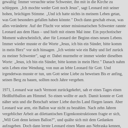
gewaltig: Immer versuchte seine Schwester, ihn mit in die Kirche zu
schleppen. „Ich mochte weder Gott noch Jesus“, sagt Leonard mit seiner
hohen, brüchigen Stimme. „Und ich hatte nichts in meinem Leben getan,
was Gott besonders gefallen haben könnte.“ Doch dann geschah etwas, was
alles veränderte. Auf der Flucht vor seiner missionarischen Schwester rannte
Leonard aus dem Haus – und hielt mit einem Mal inne. Ein psychotischer
Moment wahrscheinlich, aber für Leonard der Beginn eines neuen Lebens.
Immer wieder musste er die Worte „Jesus, ich bin ein Sünder, bitte komm
in mein Herz“ vor sich hinsagen. „Ich weinte wie ein Baby und lief zurück
zu meiner Schwester“, sagt er. Dabei murmelte er immer wieder dieselben
Worte: „Jesus, ich bin ein Sünder, bitte komm in mein Herz.“ Danach nahm
sein Leben eine Wendung, von nun an lebte Leonard für Gott. Und
irgendetwas musste er tun, um Gott seine Liebe zu beweisen Bis er anfing,
seinen Berg zu bauen, sollten noch Jahre vergehen.
1971, Leonard war nach Vermont zurückgekehrt, sah er eines Tages einen
Heißluftballon am Himmel. So einen wollte er auch. Damit konnte er Gott
näher sein und die Botschaft seiner Liebe durchs Land fliegen lassen. Aber
Leonard war arm, ein Ballon war nicht zu bezahlen. Nach zehn Jahren
vergeblicher Arbeit an dilettantischen Eigenkonstruktionen fragte er sich,
„Will Gott denn keinen Ballon?“, und quälte sich mit dem Gedanken
aufzugeben. Doch dann lernte Leonard einen Mann aus Nebraska kennen,