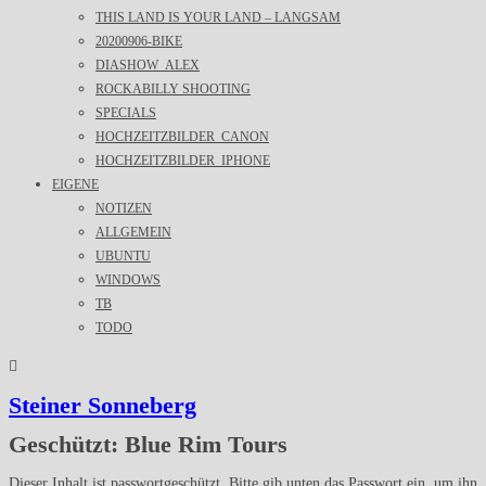
THIS LAND IS YOUR LAND – LANGSAM
20200906-BIKE
DIASHOW_ALEX
ROCKABILLY SHOOTING
SPECIALS
HOCHZEITZBILDER_CANON
HOCHZEITZBILDER_IPHONE
EIGENE
NOTIZEN
ALLGEMEIN
UBUNTU
WINDOWS
TB
TODO
Steiner Sonneberg
Geschützt: Blue Rim Tours
Dieser Inhalt ist passwortgeschützt. Bitte gib unten das Passwort ein, um ihn